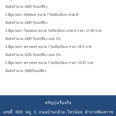
จัดส่งจำนวน 1400 ก้อน/เที่ยว
2.อิฐมวลเบา Airblock ขนาด 7.5x60x20cm เกรด B
จัดส่งจำนวน 1400 ก้อน/เที่ยว
3.อิฐมวลเบา ไทยค่อน ขนาด 7x60x20cm เกรด A ราคา 17.65 บาท
จัดส่งจำนวน 1400 ก้อน/เที่ยว แถม 1%
4.อิฐมวลเบา ตราเพชร ขนาด 7.5x60x20cm ราคา 18.5 บาท
จัดส่งจำนวน 1235 ก้อน/เที่ยว แถม 1%
5.
อิฐมวลเบา ตราเพชร ขนาด 7.5x50x20cm ราคา 13.87 บาท
จัดส่งจำนวน 1680ก้อน/เที่ยว
สรัญรุ่งเรืองกิจ
เลขที่ 369 หมู่ 3 ถนนบ้านกล้วย-ไทรน้อย ตำบาลพิมลราช