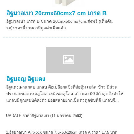
อิฐมวลเบา 20cmx60cmx7 cm เกรด B
อิฐมวลเบา เกรด B ขนาด 20cmx60cmx7cm.ส่งฟรี (เต็มคัน
รถ)ราคานี้รวมภาษีมูลค่าเพิ่มแล้ว
อิฐมอญ อิฐแดง
อิฐแดงเผาแกลบ แกลบ คือเปลือกแข็งที่ห่อหุ้ม เมล็ด ข้าว มีส่วน
ประกอบของ เซลลูโลส เฮมิเซลลูโลส เถ้า และมีซิลิก้าสูง จึงทำให้
แกลบมีคุณสมบัติคงตัว ย่อยสลายยากเป็นตัวดูดซับที่ดี แกลบจึ...
UPDATE ราคาอิฐมวลเบา (11 มกราคม 2563)
1.อิฐมวลเบา Airblock ขนาด 7.5x60x20cm เกรด A ราคา 17.5 บาท